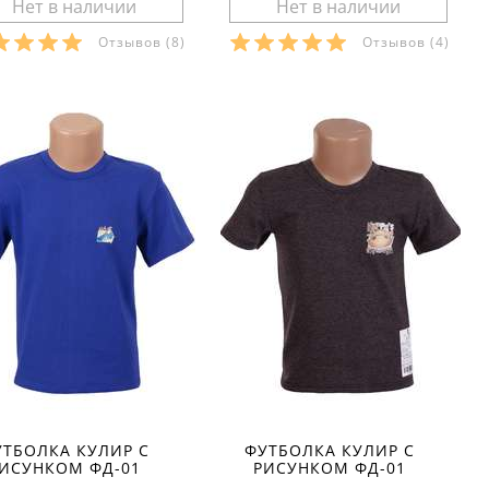
Отзывов
(8)
Отзывов
(4)
азмеры в наличии:
Размеры в наличии:
Характеристики:
Характеристики:
териал:
кулир
материал:
кулир
тав ткани:
100 % хлопок
состав ткани:
100 % хлопок
он:
лето
сезон:
лето
ль:
повседневный
стиль:
спортивный
унок:
аппликация
рукав:
короткий
йства:
тонкие
вырез:
круглый
ав:
короткий
рез:
круглый
УТБОЛКА КУЛИР С
ФУТБОЛКА КУЛИР С
ИСУНКОМ ФД-01
РИСУНКОМ ФД-01