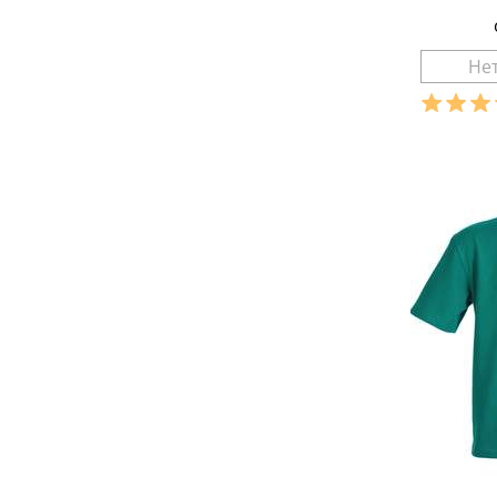
Разме
Ха
материа
состав т
сезон:
стиль:
рукав:
к
вырез: