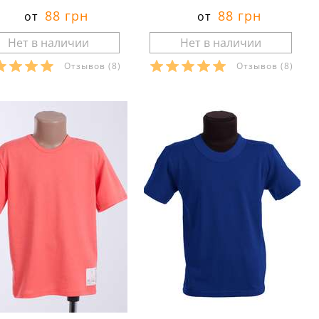
88 грн
88 грн
от
от
Отзывов
(8)
Отзывов
(8)
азмеры в наличии:
Размеры в наличии:
Характеристики:
Характеристики:
териал:
кулир
материал:
кулир
тав ткани:
100 % хлопок
состав ткани:
100 % хлопок
он:
лето
сезон:
лето
ль:
повседневный
стиль:
повседневный
унок:
аппликация
рисунок:
аппликация
йства:
тонкие
свойства:
тонкие
ав:
короткий
рукав:
короткий
рез:
круглый
вырез:
круглый