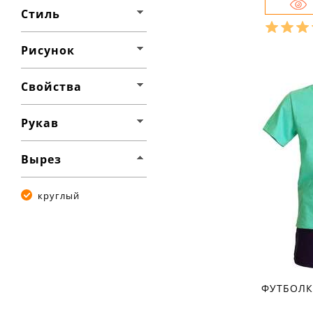
Стиль
Разме
Рисунок
Свойства
Ха
материа
Рукав
состав т
сезон:
стиль:
Вырез
рисунок:
свойства
рукав:
к
круглый
вырез:
ФУТБОЛК