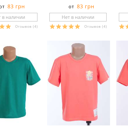
83 грн
83 грн
от
от
Отзывов
(4)
Отзывов
(4)
ры в наличии:
Размеры в наличии:
Р
рактеристики:
Характеристики:
л:
кулир
материал:
кулир
ма
кани:
100 % хлопок
состав ткани:
100 % хлопок
сос
лето
сезон:
лето
сез
спортивный
стиль:
спортивный
сти
ороткий
рукав:
короткий
рис
круглый
вырез:
круглый
сво
рук
вы