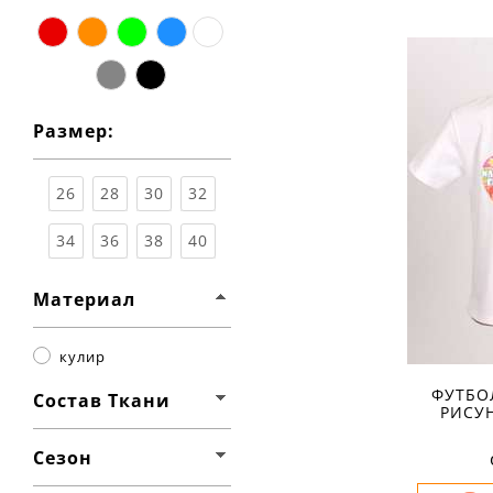
Разме
красный
оранжевый
зелёный
синий
белый
Ха
серый
чёрный
материа
Размер:
состав т
сезон:
стиль:
26
28
30
32
рисунок:
свойства
рукав:
к
34
36
38
40
вырез:
Материал
кулир
ФУТБО
Состав Ткани
РИСУ
Сезон