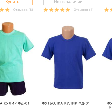
Отзывов
(8)
Отзывов
(4)
ры в наличии:
Размеры в наличии:
Р
28
Характеристики:
материал:
кулир
ма
рактеристики:
состав ткани:
100 % хлопок
сос
сезон:
лето
сез
л:
кулир
стиль:
спортивный
сти
кани:
100 % хлопок
рукав:
короткий
рис
лето
вырез:
круглый
сво
повседневный
рук
аппликация
вы
:
тонкие
ороткий
круглый
А КУЛИР ФД-01
ФУТБОЛКА КУЛИР ФД-01
Ф
Р