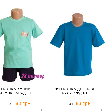
азмеры в наличии:
Размеры в наличии:
28
28
Характеристики:
Характеристики:
териал:
кулир
материал:
кулир
тав ткани:
100 % хлопок
состав ткани:
100 % хлопок
он:
лето
сезон:
лето
ль:
спортивный
стиль:
повседневный
ав:
короткий
рисунок:
аппликация
рез:
круглый
свойства:
тонкие
рукав:
короткий
вырез:
круглый
УТБОЛКА КУЛИР С
ФУТБОЛКА ДЕТСКАЯ
ИСУНКОМ ФД-01
КУЛИР ФД-01
88 грн
83 грн
от
от