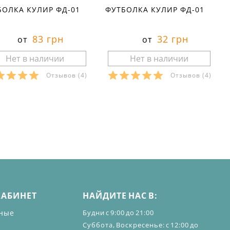
БОЛКА КУЛИР ФД-01
ФУТБОЛКА КУЛИР ФД-01
83 грн
32 грн
от
от
Отзывов
(4)
Отзывов
(4)
азмеры в наличии:
Размеры в наличии:
Характеристики:
Характеристики:
териал:
кулир
материал:
кулир
тав ткани:
100 % хлопок
состав ткани:
100 % хлопок
он:
лето
сезон:
лето
ль:
спортивный
стиль:
спортивный
ав:
короткий
рукав:
короткий
рез:
круглый
вырез:
круглый
КАБИНЕТ
НАЙДИТЕ НАС В:
ные
Будни с 9:00 до 21:00
Суббота, Воскресенье: с 12:00 до