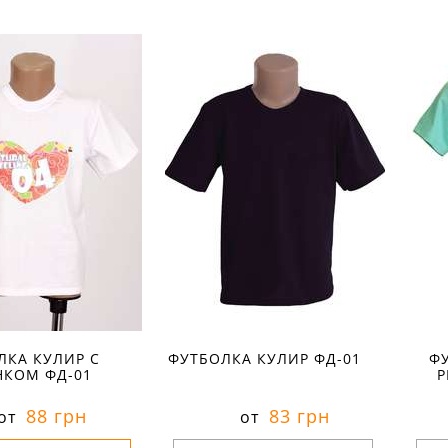
ры в наличии:
Размеры в наличии:
Р
26
26
28
30
рактеристики:
Характеристики:
л:
кулир
материал:
кулир
ма
кани:
100 % хлопок
состав ткани:
100 % хлопок
сос
лето
сезон:
лето
сез
повседневный
стиль:
спортивный
сти
аппликация
рукав:
короткий
рук
:
тонкие
вырез:
круглый
вы
ороткий
круглый
ЛКА КУЛИР С
ФУТБОЛКА КУЛИР ФД-01
Ф
НКОМ ФД-01
Р
88 грн
83 грн
от
от