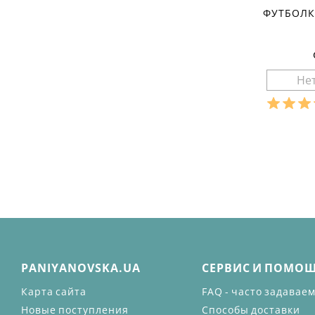
ФУТБОЛК
Разме
Ха
материа
состав т
сезон:
стиль:
рукав:
к
вырез:
PANIYANOVSKA.UA
СЕРВИС И ПОМО
Карта сайта
FAQ - часто задавае
Новые поступления
Способы доставки